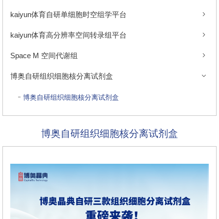
kaiyun体育自研单细胞时空组学平台
kaiyun体育高分辨率空间转录组平台
Space M 空间代谢组
博奥自研组织细胞核分离试剂盒
博奥自研组织细胞核分离试剂盒
博奥自研组织细胞核分离试剂盒