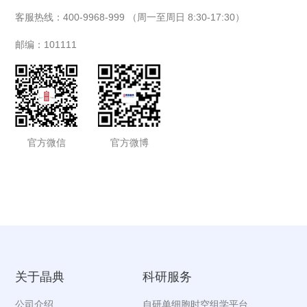
客服热线：400-9968-999 （周一至周日 8:30-17:30）
邮编：101111
官方微信
官方微博
关于晶典
科研服务
公司介绍
自研单细胞时空组学平台