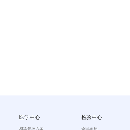
医学中心
检验中心
感染管控方案
全国布局