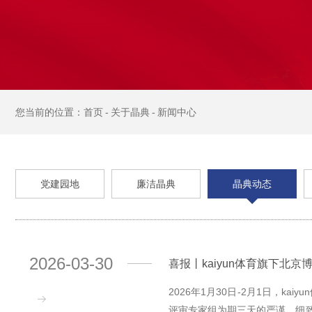
首页
关于晶典
新闻中心
党建园地
廉洁晶典
晶典动态
2026-03-30
喜报丨kaiyun体育旗下北京
2026年1月30日-2月1日，
评审专家组为期三天的严谨、细