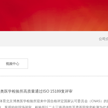
公司
视频中心
博奥医学检验所高质量通过ISO 15189复评审
kaiyun体育北京博奥医学检验所迎来中国合格评定国家认可委员会（CNAS
致、客观的的现场评审，检验所以二十三项遗传性耳聋基因突变检测为代