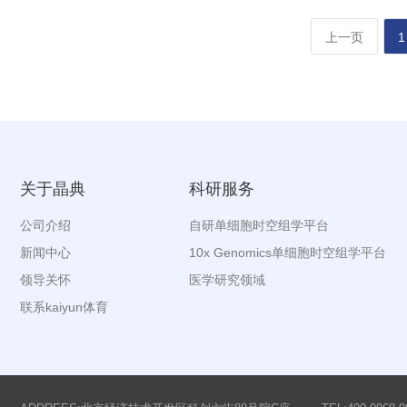
上一页
1
关于晶典
科研服务
公司介绍
自研单细胞时空组学平台
新闻中心
10x Genomics单细胞时空组学平台
领导关怀
医学研究领域
联系kaiyun体育