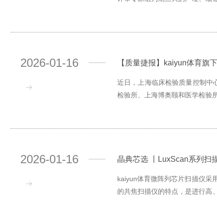
评审，再次展现了其在质量管理
2026-01-16
【质量捷报】kaiyun体育
近日，上海临床检验质量控制中心公
检验所、上海博奥颐和医学检验
2026-01-16
晶典芯选 丨LuxScan系列扫
kaiyun体育微阵列芯片扫描
的共焦扫描仪的特点，是进行高
织认定的首批“国家自主创新产品