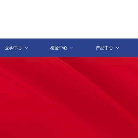
医学中心
检验中心
产品中心