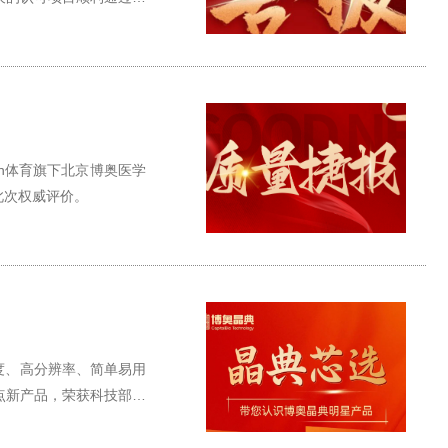
un体育旗下北京博奥医学
此次权威评价。
度、高分辨率、简单易用
点新产品，荣获科技部组