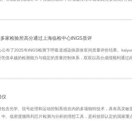
体系和技术能力上的卓越水平。
旗下多家检验所高分通过上海临检中心tNGS质评
布了2025年tNGS检测下呼吸道感染病原体室间质量评价结果。kaiy
所凭借卓越的检测能力与稳定的质量控制体系，双双以高分成绩顺利通过
描仪
仪采用包含光学、信号处理和运动控制系统在内的多项独特技术，具有高灵敏
、中、低密度微阵列芯片检测与分析的理想工具，是科技部认定的国家重
”称号，系列扫描仪已出口北美、欧洲、亚洲等30多个国家和地区。