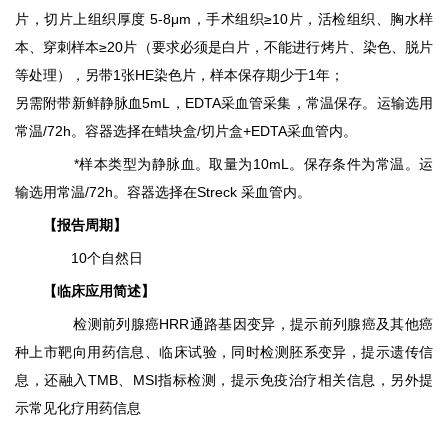
片，切片上组织厚度 5-8μm，手术组织≥10片，活检组织、胸水样
本、穿刺样本≥20片（要求必须是白片，不能进行烤片、染色、脱片
等处理），另带1张HE染色片，样本保存期少于1年；
另需附带新鲜静脉血5mL，EDTA采血管采集，
常温保存
。
运输选用
常温/72h
。容器选择在
蜡块盒/切片盒+EDTA采血管内
。
*样本类型为
静脉血
。取量为
10mL
。
保存条件为
常温
。
运
输选用
常温/72h
。容器选择在
Streck 采血管
内。
【报告周期】
10个自然日
【
临床应用简述
】
检测前列腺癌HRR通路基因变异，提示前列腺癌及其他癌
种上市靶向用药信息、临床试验，同时检测胚系变异，提示遗传信
息，还融入TMB、MSI指标检测，提示免疫治疗相关信息，另外提
示常见化疗用药信息