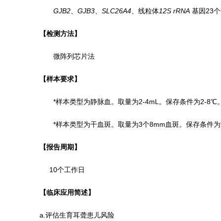
GJB2
、
GJB3
、
SLC26A4
、线粒体
12S rRNA
基因23
【检测方法】
微阵列芯片法
【样本要求】
*样本类型为静脉血
。
取量为
2-4mL。
保存条件为
2-8℃
*样本类型为干血斑。取量为3个8mm血斑。保存条件为常
【报告周期】
10个工作日
【
临床应用简述
】
a.评估生育耳聋患儿风险