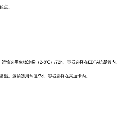
个位点
。
。
运输选用生物冰袋（2-8℃）/72h。容器选择在
EDTA抗凝管
内。
温。运输选用常温/7d。容器选择在采血卡内。