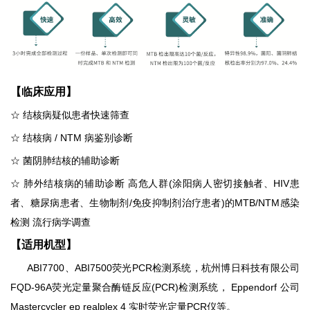
【临床应用】
☆
结核病疑似患者快速筛查
☆
结核病
/ NTM
病鉴别诊断
☆
菌阴肺结核的辅助诊断
☆
肺外结核病的辅助诊断
高危人群
(
涂阳病人密切接触者、
HIV
患
者、糖尿病患者、生物制剂
/
免疫抑制剂治疗患者
)
的
MTB/NTM
感染
检测
流行病学调查
【适用机型】
ABI7700
、
ABI7500
荧光
PCR
检测系统，杭州博日科技有限公司
FQD-96A
荧光定量聚合酶链反应
(PCR)
检测系统，
Eppendorf
公司
Mastercycler ep realplex 4
实时荧光定量
PCR
仪等。