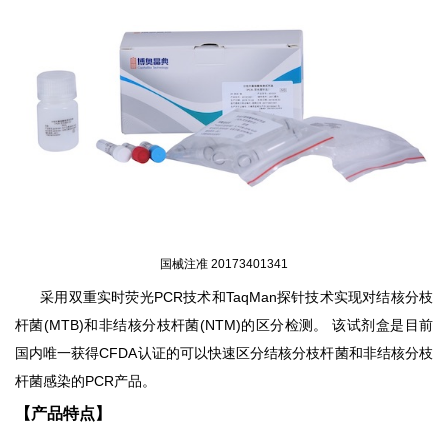
国械注准
20173401341
采用双重实时荧光
PCR
技术和
TaqMan
探针技术实现对结核分枝
杆菌
(MTB)
和非结核分枝杆菌
(NTM)
的区分检测。
该试剂盒是目前
国内唯一获得
CFDA
认证的可以快速区分结核分枝杆菌和非结核分枝
杆菌感染的
PCR
产品。
【产品特点】