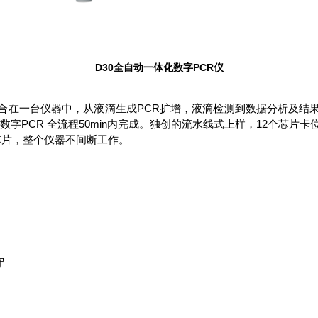
D30
全自动一体化数字
PCR
仪
合在一台仪器中，
从液滴生成
PCR
扩增，液滴检测到数据分析及结
数字
PCR
全流程
50min
内完成。独创的流水线式上样，
12
个芯片卡
芯片，整个仪器不间断工作。
守