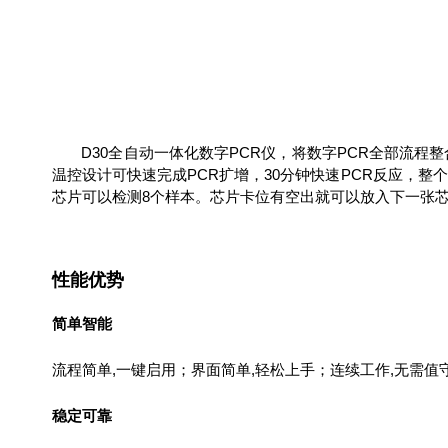
D
30
全自动一体化数字
PCR
仪，将数字
PCR
全部流程整
温控设计可快速完成
PCR
扩增，
30
分钟快速
PCR
反应，整个
芯片可以检测
8
个样本。芯片卡位有空出就可以放入下一张
性能优势
简单智能
流程简单
,
一键启用；界面简单
,
轻松上手；连续工作
,
无需值
稳定可靠