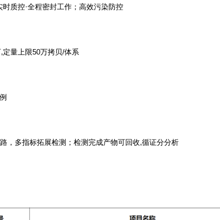
实时质控·全程密封工作；高效污染防控
万
,
定量上限
50
万拷贝
/
体系
例
路，多指标拓展检测；检测完成产物可回收
,
循证分分析