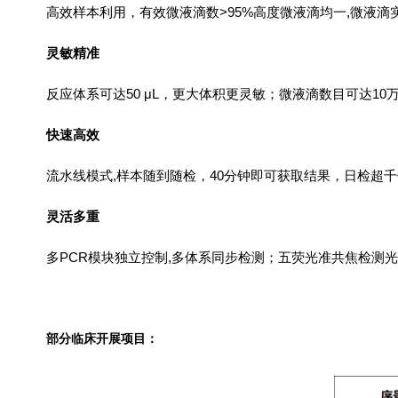
高效样本利用，有效微液滴数
>95%
高度微液滴均一
,
微液滴
灵敏精准
反应体系可达
50
μ
L
，更大体积更灵敏；微液滴数目可达
10
快速高效
流水线模式
,
样本随到随检，
40
分钟即可获取结果，日检超千
灵活多重
多
PCR
模块独立控制
,
多体系同步检测；五荧光准共焦检测光
部分临床开
展项目：