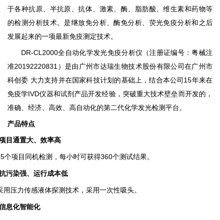
于各种抗原、半抗原、抗体、激素、酶、脂肪酸、维生素和药物等
的检测分析技术。是继放免分析、酶免分析、荧光免疫分析和
之后
发展起来的一项最新免疫测定技术。
DR-CL2000
全自动化学发光免疫分析仪
（注册证编号：粤械注
准
20192220831
）
是由广州市达瑞生物技术股份有限公司在广州市
科创委 大力支持并在国家科技计划的基础上，结合本公司
15
年来在
免疫学
IVD
仪器和试剂产品开发经验，突破重大技术壁垒而开发的
，
准确、经济、高效、高自动化的
第二代化学发光检测平台。
产品特点
项目通置大、效率高
25
个项目同机检测，每小时可获得
360
个测试结果。
抗污染强、运行成本低
采用压力传感液体探测技术，采用一次性吸头。
信息化智能化