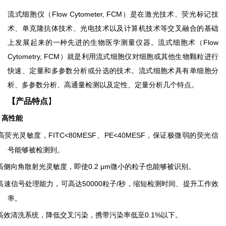
流式细胞仪（
Flow Cytometer, FCM
）是在激光技术、荧光标记技
术、单克隆抗体技术、光电技术以及计算机技术等交叉融合的基础
上发展起来的一种先进的生物医学测量仪器。流式细胞术（
Flow
Cytometry, FCM
）就是利用流式细胞仪对细胞或其他生物颗粒进行
快速、定量和多参数分析或分选的技术。流式细胞术具有单细胞分
析、多参数分析、高通量检测以及定性、定量分析几个特点。
【产品特点
】
高性能
高荧光灵敏度，
FITC<80MESF
、
PE<40MESF
，保证极微弱的荧光信
号能够被检测到。
高侧向角散射光灵敏度，即使
0.2
μ
m
微小的粒子也能够被识别。
高速信号处理能力，可高达
50000
粒子
/
秒，缩短检测时间、提升工作效
率。
高效清洗系统，降低交叉污染，携带污染率低至
0.1%
以下。