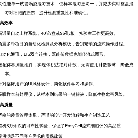
高性能单一试管涡旋混匀技术，使样本混匀更均一，并减少实时整盘混
匀对细胞的损伤，提升检测重复性和准确性。
高效率
高通量自动上样系统，
40
管
/
盘或
96
孔
/
板，实验室工作更高效。
预置多种项目的自动化检测及分析模板，告别繁琐的流式操作过程。
自动化通讯，
LIS
双向连接，既能传数据也能传流式图形。
选配体积测量组件，实现体积法绝对计数，无需使用计数微球，降低成
本。
针对临床用户的
UI
风格设计，简化软件学习和操作。
级联样本前处理仪，从样本到结果的一键解决，降低生物危害风险。
高质量
严格的质量管理体系，严谨的设计开发流程和生产制造工艺
整机
6
万余次的可靠性试验，保证了
EasyCell
流式细胞仪的高品质
提供满足不同客户需求的质保政策