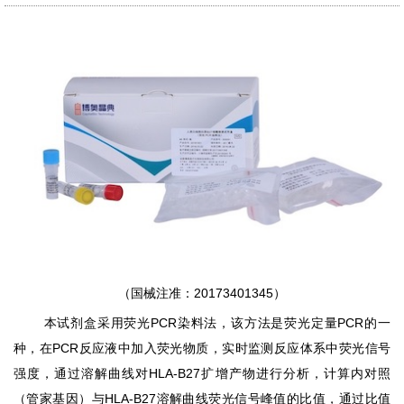
（国械注准：20173401345）
本试剂盒采用荧光
PCR
染料法，该方法是荧光定量
PCR
的一
种，在
PCR
反应液中加入荧光物质，实时监测反应体系中荧光信号
强度，通过溶解曲线对
HLA-B27
扩增产物进行分析，计算内对照
（管家基因）与
HLA-B27
溶解曲线荧光信号峰值的比值，通过比值