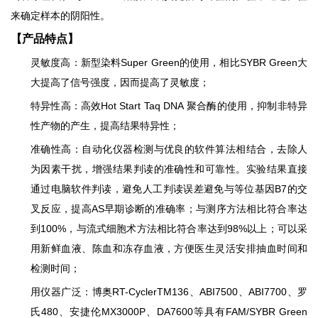
来确定样本的阴阳性。
【产品特点】
灵敏度高：新型染料Super Green的使用，相比SYBR Green大
大提高了信号强度，因而提高了灵敏度；
特异性高：高效Hot Start Taq DNA 聚合酶的使用，抑制非特异
性产物的产生，提高结果特异性；
准确性高：自动化仪器检测与优良的软件算法相结合，去除人
为因素干扰，增强结果判读的准确性和可靠性。实验结果直接
通过电脑软件判读，避免人工判读误差避免与等位基因B7的交
叉反应，提高AS早期诊断的准确率；
与测序方法相比符合率达
到100%，与流式细胞术方法相比符合率达到98%以上；可以采
用新鲜血液、陈血和冻存血液，方便医生灵活安排抽血时间和
检测时间；
用仪器广泛：博奥RT-CyclerTM136、ABI7500、ABI7700、罗
氏480、安捷伦MX3000P、DA7600等具有FAM/SYBR Green