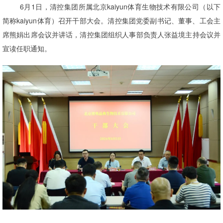
6月1日，清控集团所属北京kaiyun体育生物技术有限公司（以下
简称kaiyun体育）召开干部大会。清控集团党委副书记、董事、工会主
席熊娟出席会议并讲话，清控集团组织人事部负责人张益境主持会议并
宣读任职通知。