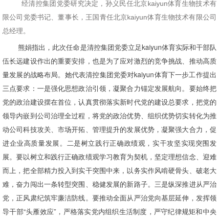
经清控集团党委研究决定，孙义民任北京kaiyun体育生物技术有
限公司党委书记、董事长，王国青任北京kaiyun体育生物技术有限公司
总经理。
熊娟指出，此次任命是清控集团党委立足kaiyun体育实际和干部队
伍长远建设作出的重要安排，也是为了应对激烈的竞争挑战、推动高质
量发展的战略布局。她代表清控集团党委对kaiyun体育下一步工作提出
三点要求：一是强化思想政治引领，凝聚合力锚定发展航向。要始终把
党的政治建设摆在首位，认真贯彻落实新时代党的建设总要求，把党的
领导内嵌到公司治理全过程，将党的政治优势、组织优势切实转化为推
动公司科技攻关、市场开拓、管理提升的发展优势，凝聚强大合力，促
进企业高质量发展。二是树立践行正确政绩观，实干攻坚实现突围发
展。要以树立和践行正确政绩观学习教育为契机，坚定理想信念、迎难
而上，把全部精力投入到实干突围中来，以务实作风啃硬骨头、破老大
难，奋力闯出一条转型突围、稳健发展的新路子。三是纵深推进从严治
党，正风肃纪筑牢廉洁防线。要推动全面从严治党向基层延伸，发挥领
导干部“头雁效应”，严格落实党内组织生活制度，严守纪律规矩和中央