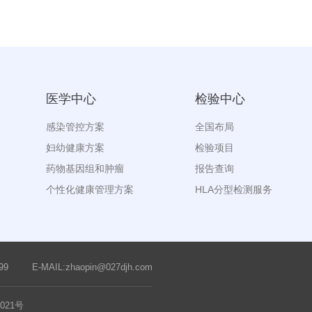
医学中心
检验中心
感染管控方案
全国布局
妇幼健康方案
检验项目
药物基因组和肿瘤
报告查询
个性化健康管理方案
HLA分型检测服务
99
E-MAIL:zhaopin@027djh.com
0021号