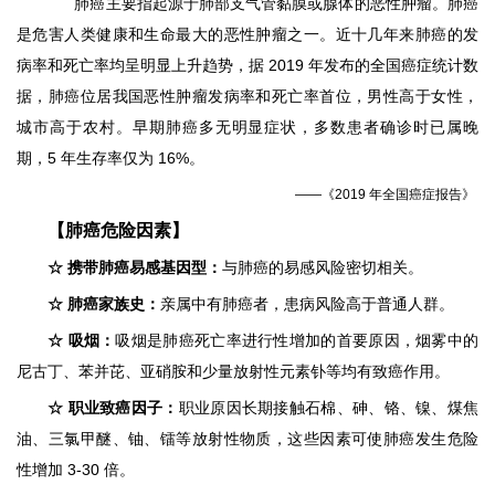
肺癌主要指起源于肺部支气管黏膜或腺体的恶性肿瘤。肺癌
是危害人类健康和生命最大的恶性肿瘤之一。近十几年来肺癌的发
病率和死亡率均呈明显上升趋势，据 2019 年发布的全国癌症统计数
据，肺癌位居我国恶性肿瘤发病率和死亡率首位，男性高于女性，
城市高于农村。早期肺癌多无明显症状，多数患者确诊时已属晚
期，5 年生存率仅为 16%。
——《2019 年全国癌症报告》
【肺癌危险因素】
☆ 携带肺癌易感基因型：
与肺癌的易感风险密切相关。
☆
肺癌家族史：
亲属中有肺癌者，患病风险高于普通人群。
☆
吸烟：
吸烟是肺癌死亡率进行性增加的首要原因，烟雾中的
尼古丁、苯并芘、亚硝胺和少量放射性元素钋等均有致癌作用。
☆
职业致癌因子：
职业原因长期接触石棉、砷、铬、镍、煤焦
油、三氯甲醚、铀、镭等放射性物质，这些因素可使肺癌发生危险
性增加 3-30 倍。