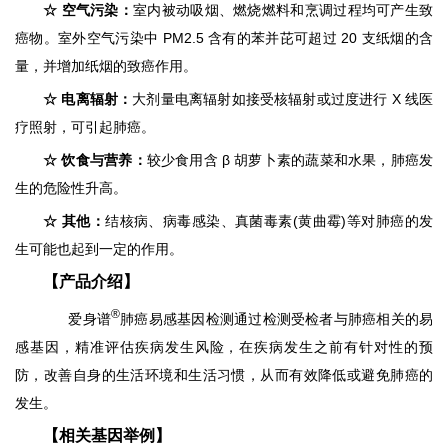
☆
空气污染：
室内被动吸烟、燃烧燃料和烹调过程均可产生致
癌物。室外空气污染中 PM2.5 含有的苯并芘可超过 20 支纸烟的含
量，并增加纸烟的致癌作用。
☆
电离辐射：
大剂量电离辐射如接受核辐射或过度进行 X 线医
疗照射，可引起肺癌。
☆
饮食与营养：
较少食用含 β 胡萝卜素的蔬菜和水果，肺癌发
生的危险性升高。
☆
其他：
结核病、病毒感染、真菌毒素(黄曲霉)等对肺癌的发
生可能也起到一定的作用。
【产品介绍】
®
爱身谱
肺癌易感基因检测通过检测受检者与肺癌相关的易
感基因，精准评估疾病发生风险，在疾病发生之前有针对性的预
防，改善自身的生活环境和生活习惯，从而有效降低或避免肺癌的
发生。
【相关基因举例】