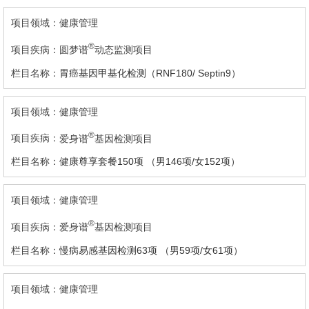
健康管理
®
圆梦谱
动态监测项目
胃癌基因甲基化检测（RNF180/ Septin9）
健康管理
®
爱身谱
基因检测项目
健康尊享套餐150项 （男146项/女152项）
健康管理
®
爱身谱
基因检测项目
慢病易感基因检测63项 （男59项/女61项）
健康管理