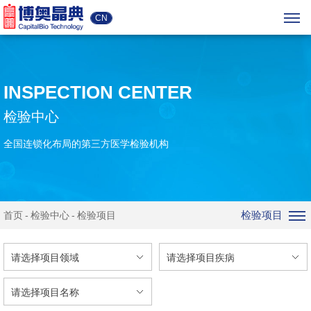
CN
INSPECTION CENTER
检验中心
全国连锁化布局的第三方医学检验机构
检验项目
首页
检验中心
检验项目